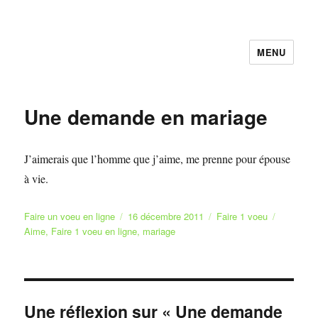
MENU
Faire et Ecrire un voeu gratuitement
en ligne
Une demande en mariage
J’aimerais que l’homme que j’aime, me prenne pour épouse
à vie.
Auteur
Publié
Catégories
Étiquette
Faire un voeu en ligne
16 décembre 2011
Faire 1 voeu
le
Aime
,
Faire 1 voeu en ligne
,
mariage
Une réflexion sur « Une demande