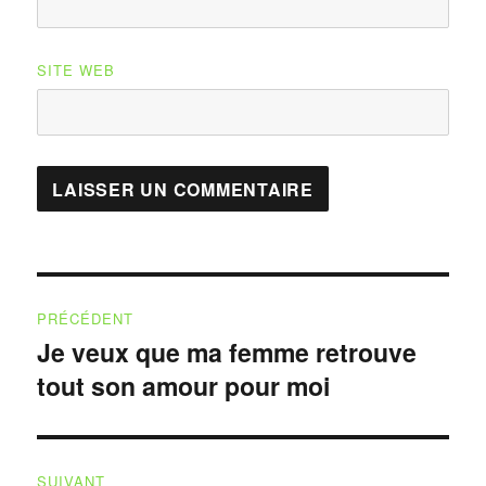
SITE WEB
Navigation
PRÉCÉDENT
de
Je veux que ma femme retrouve
Publication
tout son amour pour moi
précédente :
l’article
SUIVANT