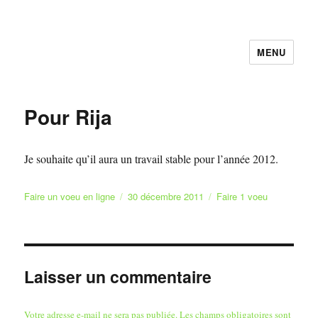
MENU
Faire et Ecrire un voeu gratuitement
en ligne
Pour Rija
Je souhaite qu’il aura un travail stable pour l’année 2012.
Auteur
Publié
Catégories
Faire un voeu en ligne
30 décembre 2011
Faire 1 voeu
le
Laisser un commentaire
Votre adresse e-mail ne sera pas publiée.
Les champs obligatoires sont