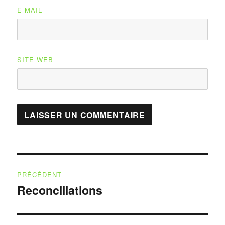
E-MAIL
SITE WEB
Navigation
PRÉCÉDENT
de
Reconciliations
Publication
précédente :
l’article