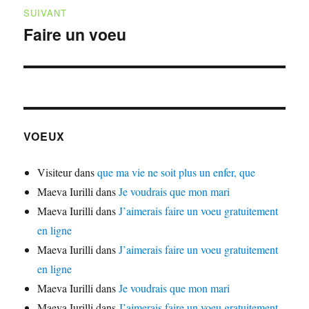
SUIVANT
Faire un voeu
Publication
suivante :
VOEUX
Visiteur
dans
que ma vie ne soit plus un enfer, que
Maeva Iurilli
dans
Je voudrais que mon mari
Maeva Iurilli
dans
J’aimerais faire un voeu gratuitement
en ligne
Maeva Iurilli
dans
J’aimerais faire un voeu gratuitement
en ligne
Maeva Iurilli
dans
Je voudrais que mon mari
Maeva Iurilli
dans
J’aimerais faire un voeu gratuitement