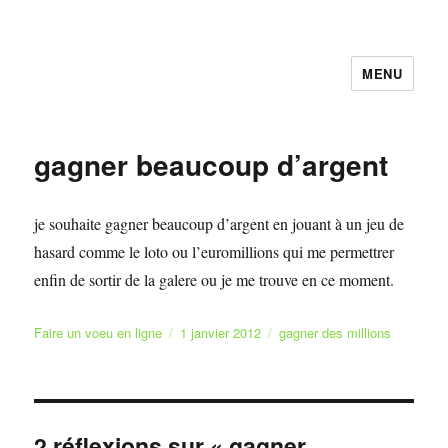
MENU
Faire et Ecrire un voeu gratuitement
en ligne
gagner beaucoup d’argent
je souhaite gagner beaucoup d’argent en jouant à un jeu de
hasard comme le loto ou l’euromillions qui me permettrer
enfin de sortir de la galere ou je me trouve en ce moment.
Auteur
Publié
Catégories
Faire un voeu en ligne
1 janvier 2012
gagner des millions
le
2 réflexions sur « gagner