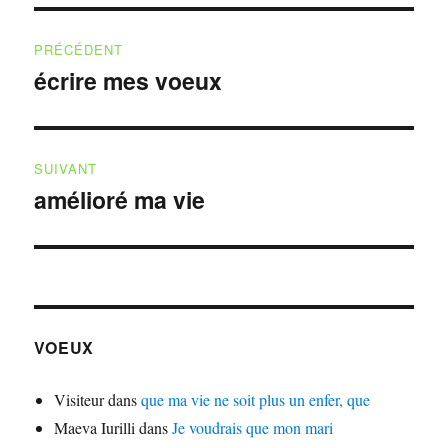
Navigation
PRÉCÉDENT
de
écrire mes voeux
Publication
précédente :
l’article
SUIVANT
amélioré ma vie
Publication
suivante :
VOEUX
Visiteur
dans
que ma vie ne soit plus un enfer, que
Maeva Iurilli
dans
Je voudrais que mon mari