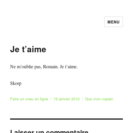
MENU
Faire et Ecrire un voeu gratuitement
en ligne
Je t’aime
Ne m’oublie pas, Romain. Je t’aime.
Skorp
Auteur
Publié
Catégories
Faire un voeu en ligne
19 janvier 2012
Que mon copain
le
Laisser un commentaire