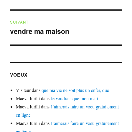
précédente :
l’article
SUIVANT
vendre ma maison
Publication
suivante :
VOEUX
Visiteur
dans
que ma vie ne soit plus un enfer, que
Maeva Iurilli
dans
Je voudrais que mon mari
Maeva Iurilli
dans
J’aimerais faire un voeu gratuitement
en ligne
Maeva Iurilli
dans
J’aimerais faire un voeu gratuitement
en ligne