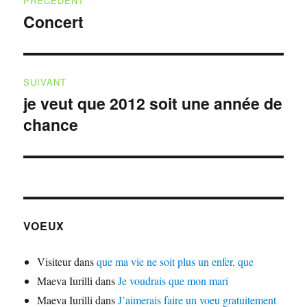
PRÉCÉDENT
de
Concert
Publication
précédente :
l’article
SUIVANT
je veut que 2012 soit une année de
Publication
chance
suivante :
VOEUX
Visiteur
dans
que ma vie ne soit plus un enfer, que
Maeva Iurilli
dans
Je voudrais que mon mari
Maeva Iurilli
dans
J’aimerais faire un voeu gratuitement