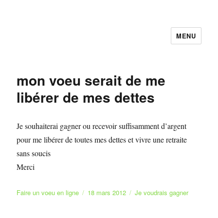
MENU
Faire et Ecrire un voeu gratuitement
en ligne
mon voeu serait de me
libérer de mes dettes
Je souhaiterai gagner ou recevoir suffisamment d’argent
pour me libérer de toutes mes dettes et vivre une retraite
sans soucis
Merci
Auteur
Publié
Catégories
Faire un voeu en ligne
18 mars 2012
Je voudrais gagner
le