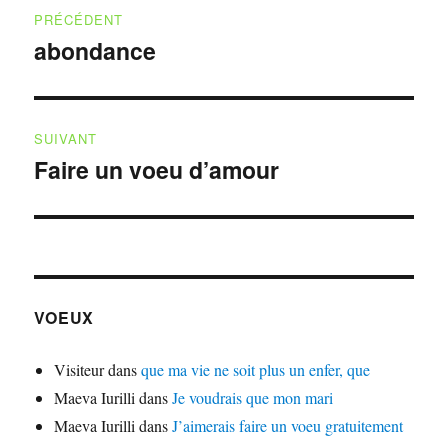
Navigation
PRÉCÉDENT
de
abondance
Publication
précédente :
l’article
SUIVANT
Faire un voeu d’amour
Publication
suivante :
VOEUX
Visiteur
dans
que ma vie ne soit plus un enfer, que
Maeva Iurilli
dans
Je voudrais que mon mari
Maeva Iurilli
dans
J’aimerais faire un voeu gratuitement