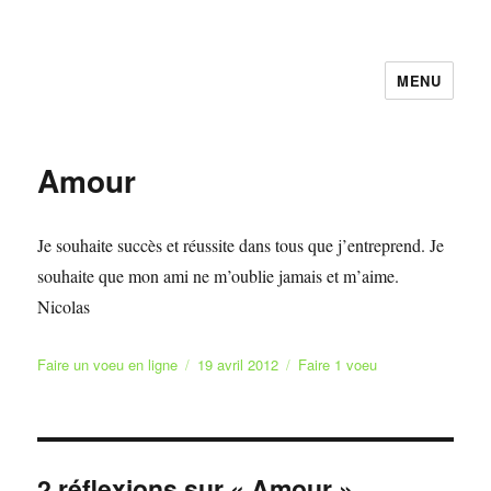
MENU
Faire et Ecrire un voeu gratuitement
en ligne
Amour
Je souhaite succès et réussite dans tous que j’entreprend. Je
souhaite que mon ami ne m’oublie jamais et m’aime.
Nicolas
Auteur
Publié
Catégories
Faire un voeu en ligne
19 avril 2012
Faire 1 voeu
le
2 réflexions sur « Amour »