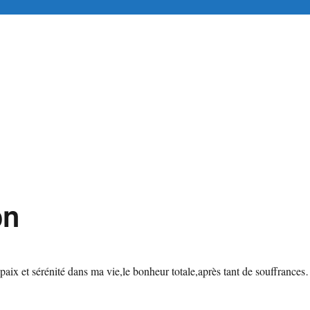
tuitement en ligne
on
 paix et sérénité dans ma vie,le bonheur totale,après tant de souffrance