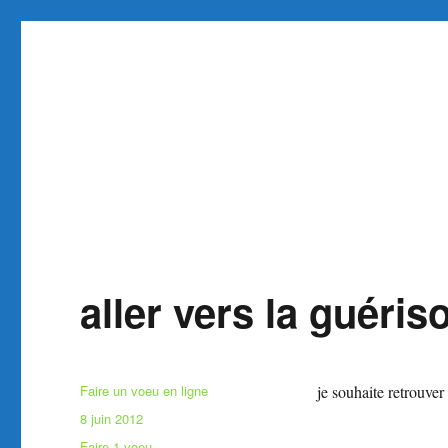
Faire et Ecrire un voeu gra
Site pour faire un voeu gratuit réaliser 1 voeu
aller vers la guéris
Auteur
Faire un voeu en ligne
je souhaite retrouver
Publié
8 juin 2012
le
Catégories
Faire 1 voeu