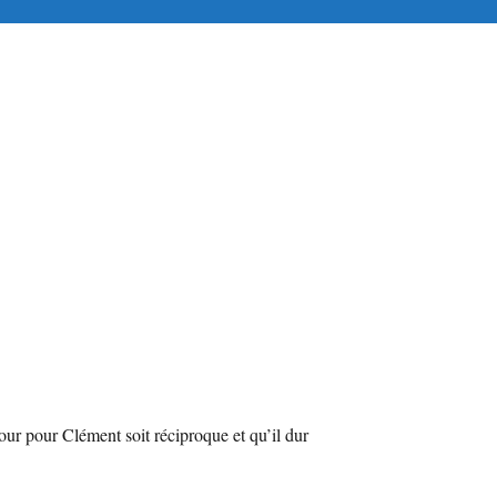
tuitement en ligne
r pour Clément soit réciproque et qu’il dur