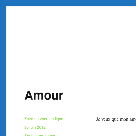
Faire et Ecrire un voeu gra
Site pour faire un voeu gratuit réaliser 1 voeu
Amour
Auteur
Faire un voeu en ligne
Je veux que mon amou
Publié
30 juin 2012
le
Catégories
Souhait en amour