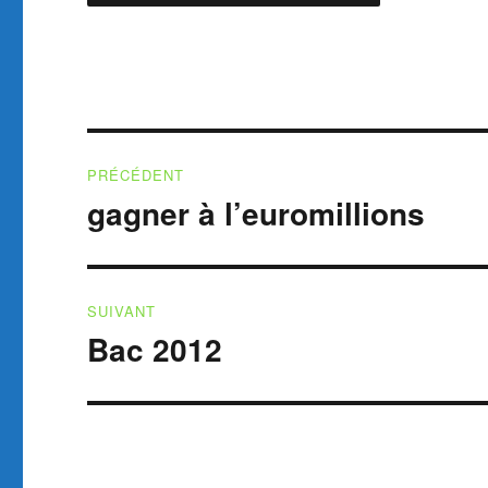
Navigation
PRÉCÉDENT
de
gagner à l’euromillions
Publication
précédente :
l’article
SUIVANT
Bac 2012
Publication
suivante :