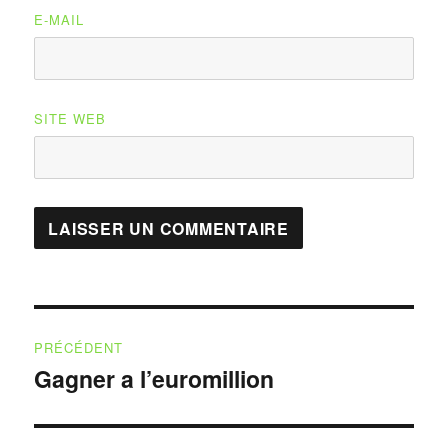
E-MAIL
SITE WEB
Navigation
PRÉCÉDENT
de
Gagner a l’euromillion
Publication
précédente :
l’article