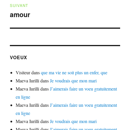
SUIVANT
amour
Publication
suivante :
VOEUX
Visiteur
dans
que ma vie ne soit plus un enfer, que
Maeva Iurilli
dans
Je voudrais que mon mari
Maeva Iurilli
dans
J’aimerais faire un voeu gratuitement
en ligne
Maeva Iurilli
dans
J’aimerais faire un voeu gratuitement
en ligne
Maeva Iurilli
dans
Je voudrais que mon mari
Maeva Iurilli
dans
J’aimerais faire un voeu gratuitement