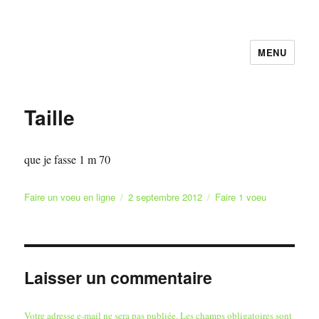
MENU
Faire et Ecrire un voeu gratuitement
en ligne
Taille
que je fasse 1 m 70
Auteur
Publié
Catégories
Faire un voeu en ligne
2 septembre 2012
Faire 1 voeu
le
Laisser un commentaire
Votre adresse e-mail ne sera pas publiée.
Les champs obligatoires sont