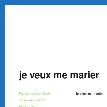
Faire et Ecrire un voeu gra
Site pour faire un voeu gratuit réaliser 1 voeu
je veux me marier
Auteur
Faire un voeu en ligne
Je veux me marier
Publié
18 septembre 2011
le
Catégories
Faire 1 voeu