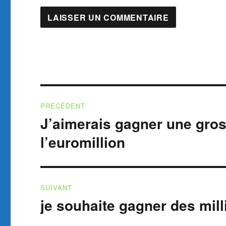
Navigation
PRÉCÉDENT
de
J’aimerais gagner une gro
Publication
précédente :
l’article
l’euromillion
SUIVANT
je souhaite gagner des mill
Publication
suivante :