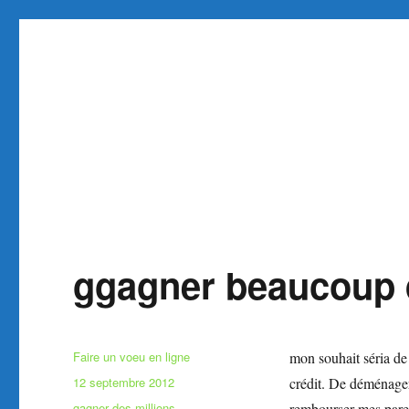
Faire et Ecrire un voeu gra
Site pour faire un voeu gratuit réaliser 1 voeu
ggagner beaucoup 
Auteur
Faire un voeu en ligne
mon souhait séria d
Publié
12 septembre 2012
crédit. De déménager
le
Catégories
gagner des millions
rembourser mes paren