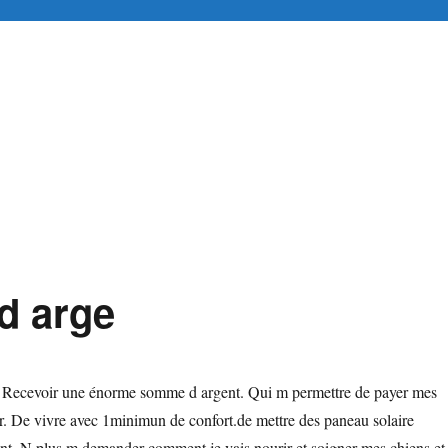
tuitement en ligne
d arge
e Recevoir une énorme somme d argent. Qui m permettre de payer mes
. De vivre avec 1minimun de confort.de mettre des paneau solaire
t. N plus m demander comment je vais nourir et soigner mes chiens et