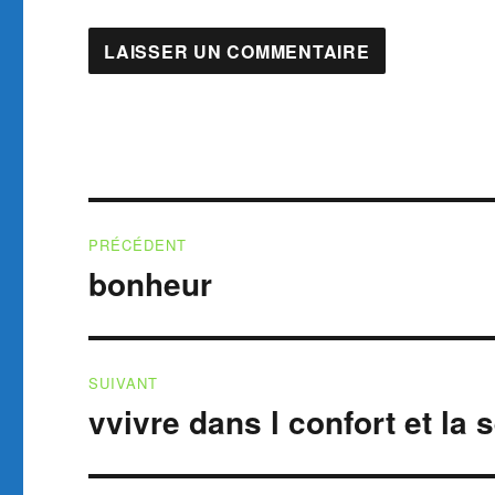
Navigation
PRÉCÉDENT
de
bonheur
Publication
précédente :
l’article
SUIVANT
vvivre dans l confort et la 
Publication
suivante :