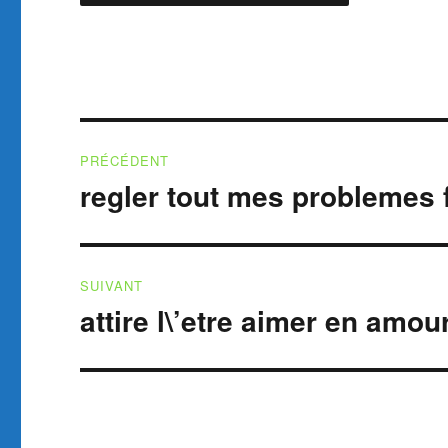
Navigation
PRÉCÉDENT
de
regler tout mes problemes 
Publication
précédente :
l’article
SUIVANT
attire l\’etre aimer en amo
Publication
suivante :