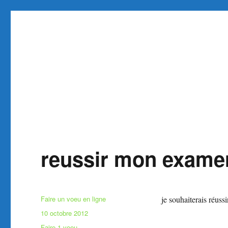
Faire et Ecrire un voeu gra
Site pour faire un voeu gratuit réaliser 1 voeu
reussir mon exame
Auteur
Faire un voeu en ligne
je souhaiterais réus
Publié
10 octobre 2012
le
Catégories
Faire 1 voeu