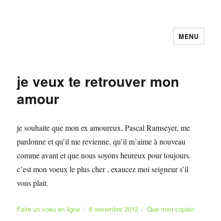
MENU
Faire et Ecrire un voeu gratuitement
en ligne
je veux te retrouver mon
amour
je souhaite que mon ex amoureux, Pascal Ramseyer, me
pardonne et qu’il me revienne, qu’il m’aime à nouveau
comme avant et que nous soyons heureux pour toujours.
c’est mon voeux le plus cher , exaucez moi seigneur s’il
vous plait.
Auteur
Publié
Catégories
Faire un voeu en ligne
8 novembre 2012
Que mon copain
le