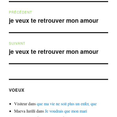
Navigation
PRÉCÉDENT
de
je veux te retrouver mon amour
Publication
précédente :
l’article
SUIVANT
je veux te retrouver mon amour
Publication
suivante :
VOEUX
Visiteur
dans
que ma vie ne soit plus un enfer, que
Maeva Iurilli
dans
Je voudrais que mon mari