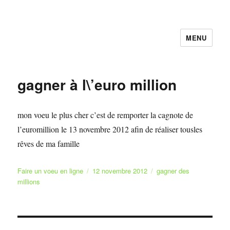
MENU
Faire et Ecrire un voeu gratuitement
en ligne
gagner à l\’euro million
mon voeu le plus cher c’est de remporter la cagnote de
l’euromillion le 13 novembre 2012 afin de réaliser tousles
rêves de ma famille
Auteur
Publié
Catégories
Faire un voeu en ligne
12 novembre 2012
gagner des
le
millions