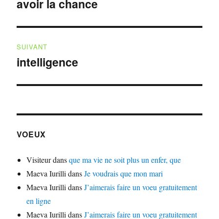
de
avoir la chance
Publication
précédente :
l’article
SUIVANT
intelligence
Publication
suivante :
VOEUX
Visiteur
dans
que ma vie ne soit plus un enfer, que
Maeva Iurilli
dans
Je voudrais que mon mari
Maeva Iurilli
dans
J’aimerais faire un voeu gratuitement
en ligne
Maeva Iurilli
dans
J’aimerais faire un voeu gratuitement