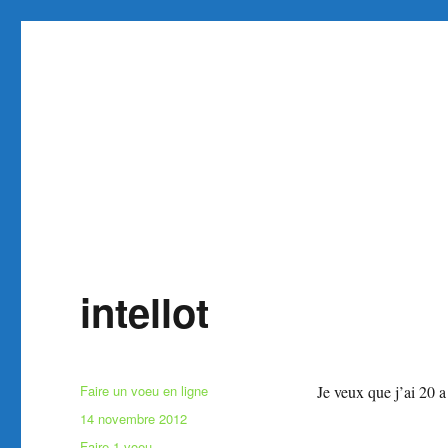
Faire et Ecrire un voeu gra
Site pour faire un voeu gratuit réaliser 1 voeu
intellot
Auteur
Faire un voeu en ligne
Je veux que j’ai 20 a
Publié
14 novembre 2012
le
Catégories
Faire 1 voeu