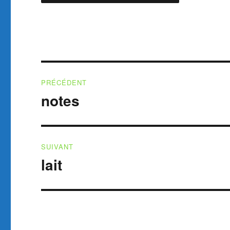
Navigation
PRÉCÉDENT
de
notes
Publication
précédente :
l’article
SUIVANT
lait
Publication
suivante :