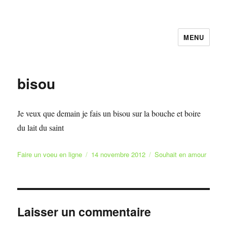
MENU
Faire et Ecrire un voeu gratuitement
en ligne
bisou
Je veux que demain je fais un bisou sur la bouche et boire
du lait du saint
Auteur
Publié
Catégories
Faire un voeu en ligne
14 novembre 2012
Souhait en amour
le
Laisser un commentaire