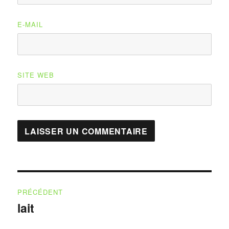
E-MAIL
SITE WEB
Navigation
PRÉCÉDENT
de
lait
Publication
précédente :
l’article