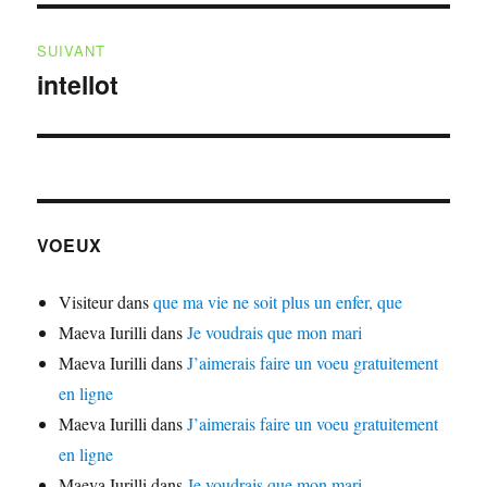
SUIVANT
intellot
Publication
suivante :
VOEUX
Visiteur
dans
que ma vie ne soit plus un enfer, que
Maeva Iurilli
dans
Je voudrais que mon mari
Maeva Iurilli
dans
J’aimerais faire un voeu gratuitement
en ligne
Maeva Iurilli
dans
J’aimerais faire un voeu gratuitement
en ligne
Maeva Iurilli
dans
Je voudrais que mon mari