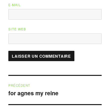
E-MAIL
SITE WEB
Navigation
PRÉCÉDENT
de
for agnes my reine
Publication
précédente :
l’article