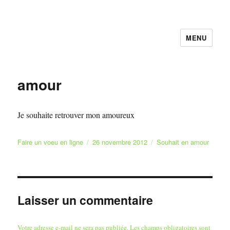
MENU
Faire et Ecrire un voeu gratuitement
en ligne
amour
Je souhaite retrouver mon amoureux
Auteur
Publié
Catégories
Faire un voeu en ligne
26 novembre 2012
Souhait en amour
le
Laisser un commentaire
Votre adresse e-mail ne sera pas publiée.
Les champs obligatoires sont