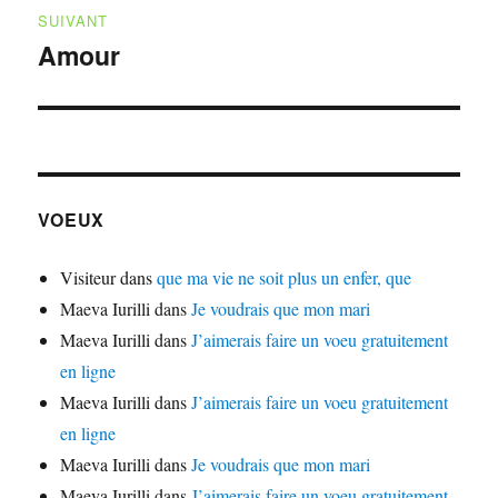
SUIVANT
Amour
Publication
suivante :
VOEUX
Visiteur
dans
que ma vie ne soit plus un enfer, que
Maeva Iurilli
dans
Je voudrais que mon mari
Maeva Iurilli
dans
J’aimerais faire un voeu gratuitement
en ligne
Maeva Iurilli
dans
J’aimerais faire un voeu gratuitement
en ligne
Maeva Iurilli
dans
Je voudrais que mon mari
Maeva Iurilli
dans
J’aimerais faire un voeu gratuitement