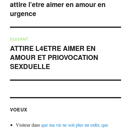
de
attire l’etre aimer en amour en
Publication
urgence
précédente :
l’article
SUIVANT
ATTIRE L4ETRE AIMER EN
Publication
AMOUR ET PRIOVOCATION
suivante :
SEXDUELLE
VOEUX
Visiteur
dans
que ma vie ne soit plus un enfer, que