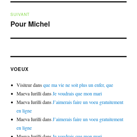
SUIVANT
Pour Michel
Publication
suivante :
VOEUX
Visiteur
dans
que ma vie ne soit plus un enfer, que
Maeva Iurilli
dans
Je voudrais que mon mari
Maeva Iurilli
dans
J’aimerais faire un voeu gratuitement
en ligne
Maeva Iurilli
dans
J’aimerais faire un voeu gratuitement
en ligne
Maeva Iurilli
dans
Je voudrais que mon mari