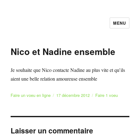
MENU
Faire et Ecrire un voeu gratuitement
en ligne
Nico et Nadine ensemble
Je souhaite que Nico contacte Nadine au plus vite et qu’ils
aient une belle relation amoureuse ensemble
Auteur
Publié
Catégories
Faire un voeu en ligne
17 décembre 2012
Faire 1 voeu
le
Laisser un commentaire