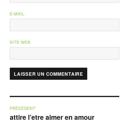
E-MAIL
SITE WEB
Navigation
PRÉCÉDENT
de
attire l’etre aimer en amour
Publication
précédente :
l’article