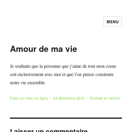
MENU
Faire et Ecrire un voeu gratuitement
en ligne
Amour de ma vie
Je souhaite que la personne que j’aime de tout mon coeur
soit exclusivement avec moi et que l’on puisse construire
notre vie ensemble
Auteur
Publié
Catégories
Faire un voeu en ligne
24 décembre 2012
Souhait en amour
le
Laisser un commentaire