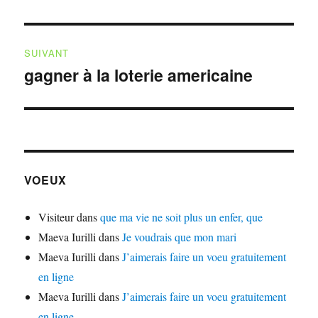
précédente :
l’article
SUIVANT
gagner à la loterie americaine
Publication
suivante :
VOEUX
Visiteur
dans
que ma vie ne soit plus un enfer, que
Maeva Iurilli
dans
Je voudrais que mon mari
Maeva Iurilli
dans
J’aimerais faire un voeu gratuitement
en ligne
Maeva Iurilli
dans
J’aimerais faire un voeu gratuitement
en ligne