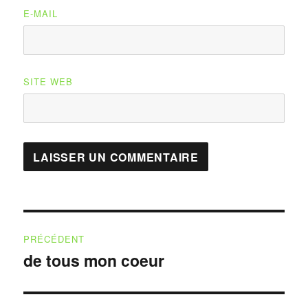
E-MAIL
SITE WEB
Navigation
PRÉCÉDENT
de
de tous mon coeur
Publication
précédente :
l’article