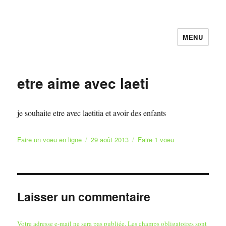
MENU
Faire et Ecrire un voeu gratuitement
en ligne
etre aime avec laeti
je souhaite etre avec laetitia et avoir des enfants
Auteur
Publié
Catégories
Faire un voeu en ligne
29 août 2013
Faire 1 voeu
le
Laisser un commentaire
Votre adresse e-mail ne sera pas publiée.
Les champs obligatoires sont