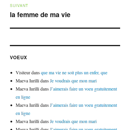
SUIVANT
la femme de ma vie
Publication
suivante :
VOEUX
Visiteur
dans
que ma vie ne soit plus un enfer, que
Maeva Iurilli
dans
Je voudrais que mon mari
Maeva Iurilli
dans
J’aimerais faire un voeu gratuitement
en ligne
Maeva Iurilli
dans
J’aimerais faire un voeu gratuitement
en ligne
Maeva Iurilli
dans
Je voudrais que mon mari
Maeva Iurilli
dans
J’aimerais faire un voeu gratuitement