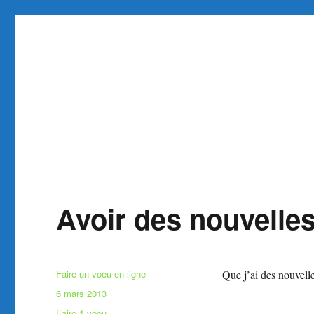
Faire et Ecrire un voeu gra
Site pour faire un voeu gratuit réaliser 1 voeu
Avoir des nouvelle
Auteur
Faire un voeu en ligne
Que j’ai des nouvel
Publié
6 mars 2013
le
Catégories
Faire 1 voeu