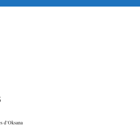
tuitement en ligne
s
les d’Oksana