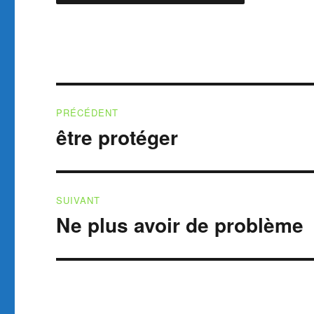
Navigation
PRÉCÉDENT
de
être protéger
Publication
précédente :
l’article
SUIVANT
Ne plus avoir de problème
Publication
suivante :