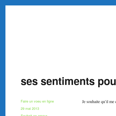
Faire et Ecrire un voeu gra
Site pour faire un voeu gratuit réaliser 1 voeu
ses sentiments pou
Auteur
Faire un voeu en ligne
Je souhaite qu’il me 
Publié
29 mai 2013
le
Catégories
Souhait en amour