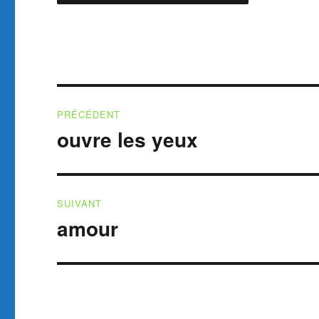
Navigation
PRÉCÉDENT
de
ouvre les yeux
Publication
précédente :
l’article
SUIVANT
amour
Publication
suivante :