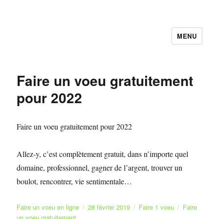
MENU
Faire et Ecrire un voeu gratuitement
en ligne
Faire un voeu gratuitement
pour 2022
Faire un voeu gratuitement pour 2022
Allez-y, c’est complètement gratuit, dans n’importe quel
domaine, professionnel, gagner de l’argent, trouver un
boulot, rencontrer, vie sentimentale…
Auteur
Publié
Catégories
Étiquettes
Faire un voeu en ligne
28 février 2019
Faire 1 voeu
Faire
le
un voeu gratuitement