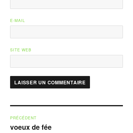
E-MAIL
SITE WEB
Navigation
PRÉCÉDENT
de
voeux de fée
Publication