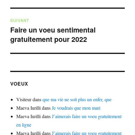
précédente :
l’article
SUIVANT
Faire un voeu sentimental
Publication
gratuitement pour 2022
suivante :
VOEUX
Visiteur
dans
que ma vie ne soit plus un enfer, que
Maeva Iurilli
dans
Je voudrais que mon mari
Maeva Iurilli
dans
J’aimerais faire un voeu gratuitement
en ligne
Maeva Iurilli
dans
J’aimerais faire un voeu gratuitement