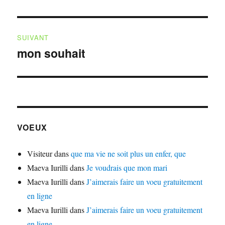
précédente :
l’article
SUIVANT
mon souhait
Publication
suivante :
VOEUX
Visiteur
dans
que ma vie ne soit plus un enfer, que
Maeva Iurilli
dans
Je voudrais que mon mari
Maeva Iurilli
dans
J’aimerais faire un voeu gratuitement
en ligne
Maeva Iurilli
dans
J’aimerais faire un voeu gratuitement
en ligne