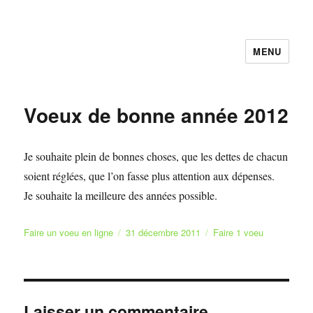
MENU
Faire et Ecrire un voeu gratuitement
en ligne
Voeux de bonne année 2012
Je souhaite plein de bonnes choses, que les dettes de chacun
soient réglées, que l’on fasse plus attention aux dépenses.
Je souhaite la meilleure des années possible.
Auteur
Publié
Catégories
Faire un voeu en ligne
31 décembre 2011
Faire 1 voeu
le
Laisser un commentaire