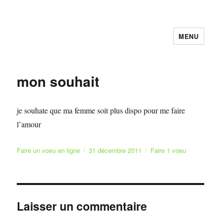
MENU
Faire et Ecrire un voeu gratuitement
en ligne
mon souhait
je souhate que ma femme soit plus dispo pour me faire
l’amour
Auteur
Publié
Catégories
Faire un voeu en ligne
31 décembre 2011
Faire 1 voeu
le
Laisser un commentaire