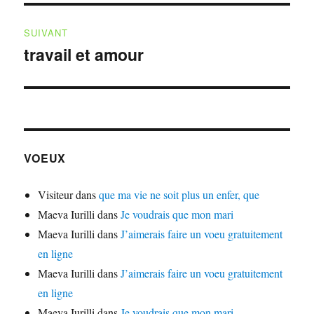
SUIVANT
travail et amour
Publication
suivante :
VOEUX
Visiteur
dans
que ma vie ne soit plus un enfer, que
Maeva Iurilli
dans
Je voudrais que mon mari
Maeva Iurilli
dans
J’aimerais faire un voeu gratuitement
en ligne
Maeva Iurilli
dans
J’aimerais faire un voeu gratuitement
en ligne
Maeva Iurilli
dans
Je voudrais que mon mari