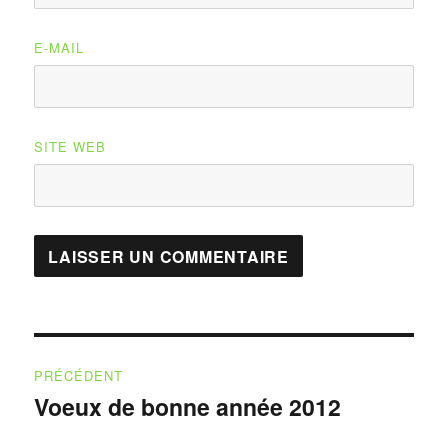
E-MAIL
SITE WEB
Navigation
PRÉCÉDENT
de
Voeux de bonne année 2012
Publication
précédente :
l’article