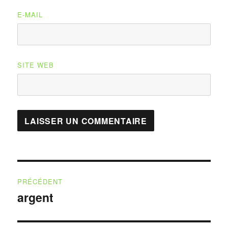
E-MAIL
SITE WEB
Navigation
PRÉCÉDENT
de
argent
Publication
précédente :
l’article