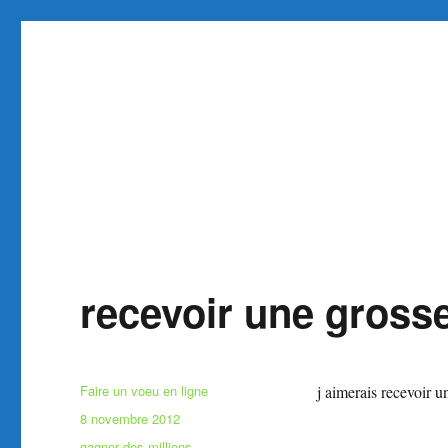
Faire et Ecrire un voeu gra
Site pour faire un voeu gratuit réaliser 1 voeu
recevoir une gross
Auteur
Faire un voeu en ligne
j aimerais recevoir 
Publié
8 novembre 2012
le
Catégories
gagner des millions