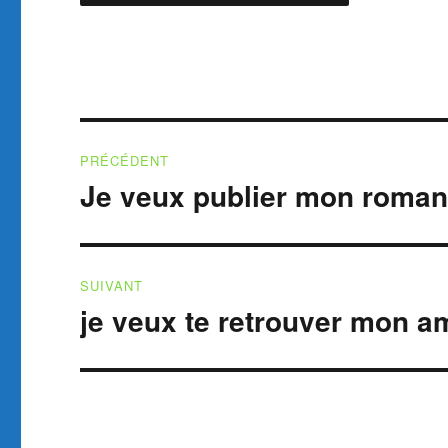
Navigation
PRÉCÉDENT
de
Je veux publier mon roma
Publication
précédente :
l’article
SUIVANT
je veux te retrouver mon a
Publication
suivante :