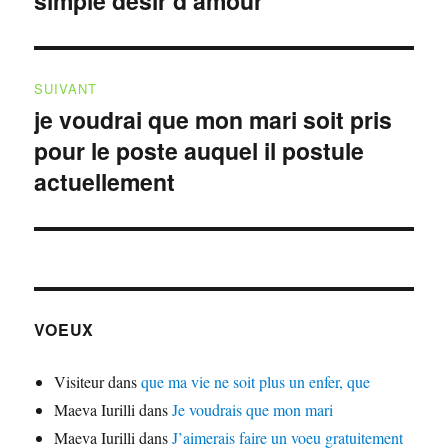
simple désir d’amour
précédente :
l’article
SUIVANT
je voudrai que mon mari soit pris
Publication
pour le poste auquel il postule
suivante :
actuellement
VOEUX
Visiteur
dans
que ma vie ne soit plus un enfer, que
Maeva Iurilli
dans
Je voudrais que mon mari
Maeva Iurilli
dans
J’aimerais faire un voeu gratuitement