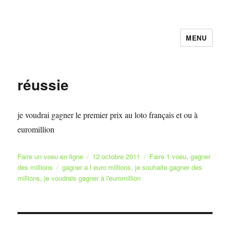
MENU
Faire et Ecrire un voeu gratuitement
en ligne
réussie
je voudrai gagner le premier prix au loto français et ou à
euromillion
Auteur
Publié
Catégories
Faire un voeu en ligne
12 octobre 2011
Faire 1 voeu
,
gagner
Étiquettes
le
des millions
gagner a l euro millions
,
je souhaite gagner des
millions
,
je voudrais gagner à l'euromillion