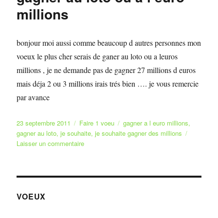
millions
bonjour moi aussi comme beaucoup d autres personnes mon
voeux le plus cher serais de ganer au loto ou a leuros
millions , je ne demande pas de gagner 27 millions d euros
mais déja 2 ou 3 millions irais trés bien …. je vous remercie
par avance
Publié
Catégories
Étiquettes
23 septembre 2011
Faire 1 voeu
gagner a l euro millions
,
le
gagner au loto
,
je souhaite
,
je souhaite gagner des millions
sur
Laisser un commentaire
gagner
au
loto
ou
a
VOEUX
l
euro