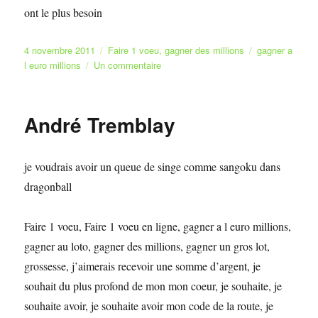
ont le plus besoin
Publié
Catégories
Étiquettes
4 novembre 2011
Faire 1 voeu
,
gagner des millions
gagner a
le
sur
l euro millions
Un commentaire
je
souhaite
réaliser
André Tremblay
un
rêve
de
je voudrais avoir un queue de singe comme sangoku dans
gagner
à
dragonball
euromilions
cagnotte
Faire 1 voeu, Faire 1 voeu en ligne, gagner a l euro millions,
euromilions
gagner au loto, gagner des millions, gagner un gros lot,
grossesse, j’aimerais recevoir une somme d’argent, je
souhait du plus profond de mon mon coeur, je souhaite, je
souhaite avoir, je souhaite avoir mon code de la route, je