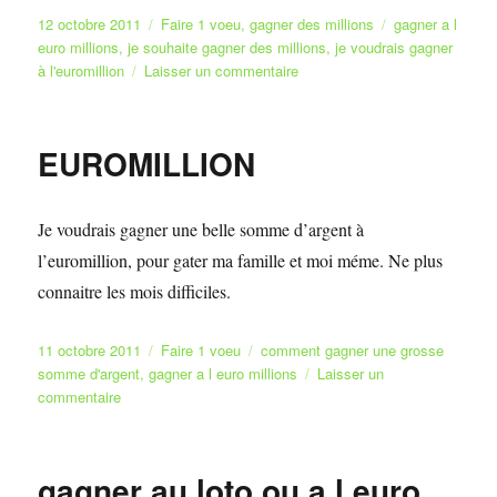
Publié
Catégories
Étiquettes
12 octobre 2011
Faire 1 voeu
,
gagner des millions
gagner a l
le
euro millions
,
je souhaite gagner des millions
,
je voudrais gagner
sur
à l'euromillion
Laisser un commentaire
réussie
EUROMILLION
Je voudrais gagner une belle somme d’argent à
l’euromillion, pour gater ma famille et moi méme. Ne plus
connaitre les mois difficiles.
Publié
Catégories
Étiquettes
11 octobre 2011
Faire 1 voeu
comment gagner une grosse
le
somme d'argent
,
gagner a l euro millions
Laisser un
sur
commentaire
EUROMILLION
gagner au loto ou a l euro