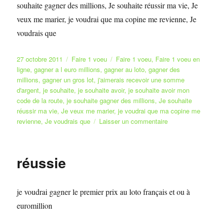
souhaite gagner des millions, Je souhaite réussir ma vie, Je
veux me marier, je voudrai que ma copine me revienne, Je
voudrais que
Publié
Catégories
Étiquettes
27 octobre 2011
Faire 1 voeu
Faire 1 voeu
,
Faire 1 voeu en
le
ligne
,
gagner a l euro millions
,
gagner au loto
,
gagner des
millions
,
gagner un gros lot
,
j'aimerais recevoir une somme
d'argent
,
je souhaite
,
je souhaite avoir
,
je souhaite avoir mon
code de la route
,
je souhaite gagner des millions
,
Je souhaite
réussir ma vie
,
Je veux me marier
,
je voudrai que ma copine me
sur
revienne
,
Je voudrais que
Laisser un commentaire
André
Tremblay
réussie
je voudrai gagner le premier prix au loto français et ou à
euromillion