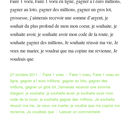
Faire 1 voeu, Faire 1 voeu en ligne, gagner a l euro millions,
gagner au loto, gagner des millions, gagner un gros lot,
grossesse, j’aimerais recevoir une somme d’argent, je
souhait du plus profond de mon mon coeur, je souhaite, je
souhaite avoir, je souhaite avoir mon code de la route, je
souhaite gagner des millions, Je souhaite réussir ma vie, Je
veux me marier, je voudrai que ma copine me revienne, Je
voudrais que
Publié
Catégories
Étiquettes
27 octobre 2011
Faire 1 voeu
Faire 1 voeu
,
Faire 1 voeu en
le
ligne
,
gagner a l euro millions
,
gagner au loto
,
gagner des
millions
,
gagner un gros lot
,
j'aimerais recevoir une somme
d'argent
,
je souhaite
,
je souhaite avoir
,
je souhaite avoir mon
code de la route
,
je souhaite gagner des millions
,
Je souhaite
réussir ma vie
,
Je veux me marier
,
je voudrai que ma copine me
sur
revienne
,
Je voudrais que
Laisser un commentaire
André
Tremblay