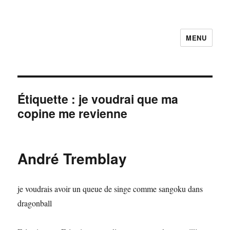
MENU
Faire et Ecrire un voeu gratuitement
en ligne
Étiquette :
je voudrai que ma
copine me revienne
André Tremblay
je voudrais avoir un queue de singe comme sangoku dans
dragonball