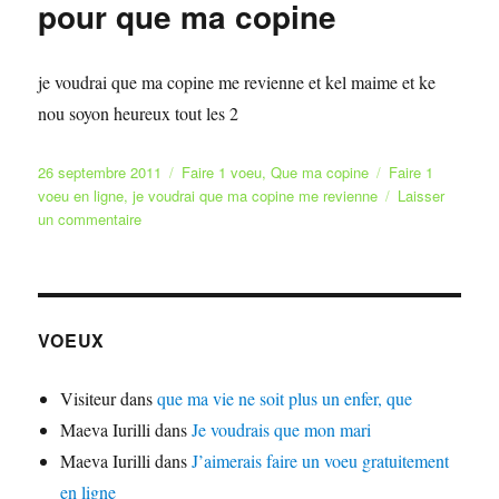
pour que ma copine
je voudrai que ma copine me revienne et kel maime et ke
nou soyon heureux tout les 2
Publié
Catégories
Étiquettes
26 septembre 2011
Faire 1 voeu
,
Que ma copine
Faire 1
le
voeu en ligne
,
je voudrai que ma copine me revienne
Laisser
sur
un commentaire
pour
que
ma
copine
VOEUX
Visiteur
dans
que ma vie ne soit plus un enfer, que
Maeva Iurilli
dans
Je voudrais que mon mari
Maeva Iurilli
dans
J’aimerais faire un voeu gratuitement
en ligne